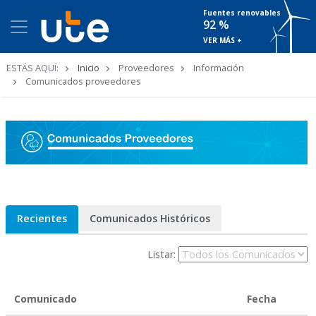
Fuentes renovables
92 %
VER MÁS +
Ruta
ESTÁS AQUÍ:
Inicio
Proveedores
Información
de
Comunicados proveedores
navegación
Recientes
Comunicados Históricos
Listar:
Comunicado
Fecha