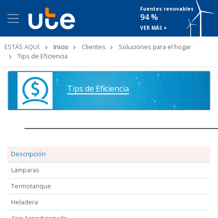
Fuentes renovables
94 %
VER MÁS +
Ruta
ESTÁS AQUÍ:
Inicio
Clientes
Soluciones para el hogar
de
Tips de Eficiencia
navegación
Tips de Eficiencia
Descripción
Lámparas
Termotanque
Heladera
Aire Acondicionado