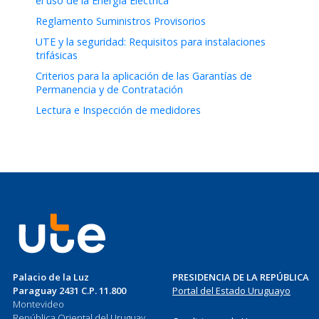
el uso de la Energía Eléctrica
Reglamento Suministros Provisorios
UTE y la seguridad: Requisitos para instalaciones
trifásicas
Criterios para la aplicación de las Garantías de
Permanencia y de Contratación
Lectura e Inspección de medidores
Palacio de la Luz
PRESIDENCIA DE LA REPÚBLICA
Paraguay 2431 C.P. 11.800
Portal del Estado Uruguayo
Montevideo
República Oriental del Uruguay