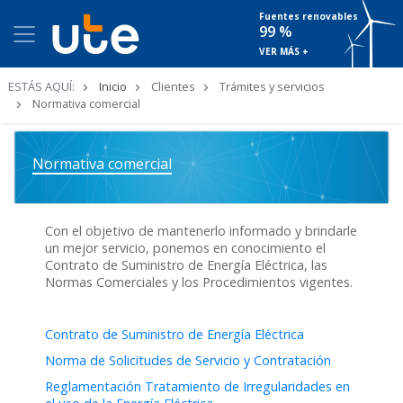
Fuentes renovables
99 %
VER MÁS +
Ruta
ESTÁS AQUÍ:
Inicio
Clientes
Trámites y servicios
de
Normativa comercial
navegación
Normativa comercial
Con el objetivo de mantenerlo informado y brindarle
un mejor servicio, ponemos en conocimiento el
Contrato de Suministro de Energía Eléctrica, las
Normas Comerciales y los Procedimientos vigentes.
Contrato de Suministro de Energía Eléctrica
Norma de Solicitudes de Servicio y Contratación
Reglamentación Tratamiento de Irregularidades en