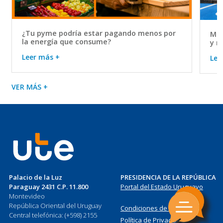
¿Tu pyme podría estar pagando menos por
Mov
la energía que consume?
y r
Leer más +
Lee
VER MÁS +
Palacio de la Luz
PRESIDENCIA DE LA REPÚBLICA
Paraguay 2431 C.P. 11.800
Portal del Estado Uruguayo
Montevideo
República Oriental del Uruguay
Condiciones de Uso
Central telefónica: (+598) 2155
Política de Privacidad