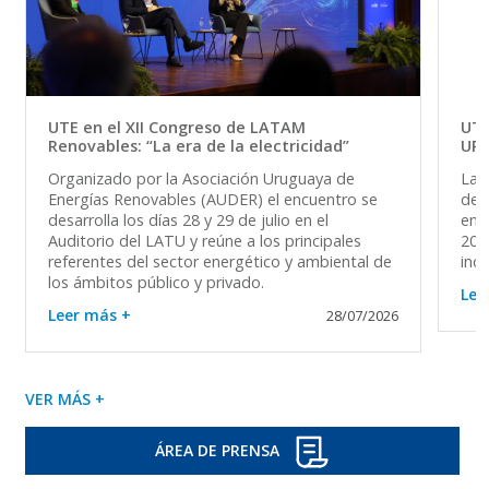
UTE en el XII Congreso de LATAM
UTE
Renovables: “La era de la electricidad”
UR
Organizado por la Asociación Uruguaya de
La 
Energías Renovables (AUDER) el encuentro se
del 
desarrolla los días 28 y 29 de julio en el
en 
Auditorio del LATU y reúne a los principales
202
referentes del sector energético y ambiental de
ind
los ámbitos público y privado.
Lee
Leer más +
28/07/2026
VER MÁS +
ÁREA DE PRENSA