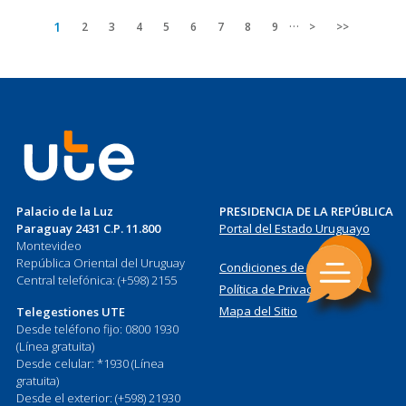
…
Página
1
Page
2
Page
3
Page
4
Page
5
Page
6
Page
7
Page
8
Page
9
Siguiente
>
Última
>>
actual
página
página
Palacio de la Luz
PRESIDENCIA DE LA REPÚBLICA
Paraguay 2431 C.P. 11.800
Portal del Estado Uruguayo
Montevideo
República Oriental del Uruguay
Condiciones de Uso
Central telefónica: (+598) 2155
Política de Privacidad
Mapa del Sitio
Telegestiones UTE
Desde teléfono fijo: 0800 1930
(Línea gratuita)
Desde celular: *1930 (Línea
gratuita)
Desde el exterior: (+598) 21930