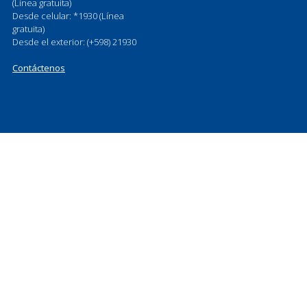
(Línea gratuita)
Desde celular: *1930 (Línea
gratuita)
Desde el exterior: (+598) 21930
Contáctenos