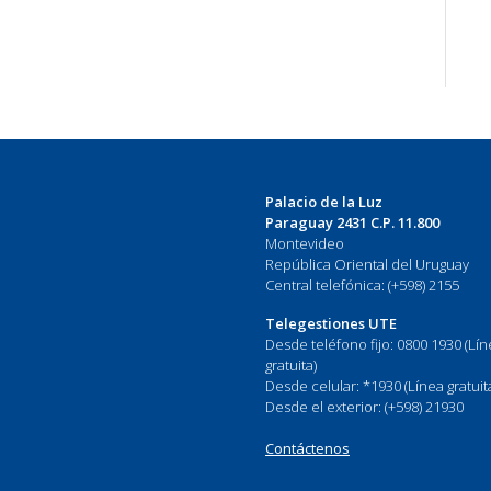
Palacio de la Luz
Paraguay 2431 C.P. 11.800
Montevideo
República Oriental del Uruguay
Central telefónica: (+598) 2155
Telegestiones UTE
Desde teléfono fijo: 0800 1930 (Lí
gratuita)
Desde celular: *1930 (Línea gratuit
Desde el exterior: (+598) 21930
Contáctenos