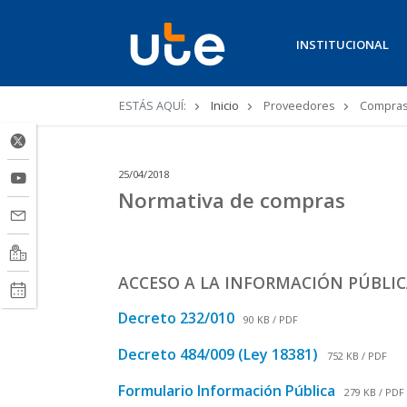
INSTITUCIONAL
Ruta
ESTÁS AQUÍ:
Inicio
Proveedores
Compra
de
navegación
25/04/2018
Normativa de compras
ACCESO A LA INFORMACIÓN PÚBLI
Decreto 232/010
90 KB / PDF
Decreto 484/009 (Ley 18381)
752 KB / PDF
Formulario Información Pública
279 KB / PDF