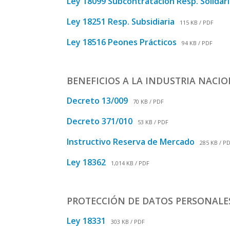
Ley 18099 Subcontratación Resp. Solidar
Ley 18251 Resp. Subsidiaria
115 KB / PDF
Ley 18516 Peones Prácticos
94 KB / PDF
BENEFICIOS A LA INDUSTRIA NACI
Decreto 13/009
70 KB / PDF
Decreto 371/010
53 KB / PDF
Instructivo Reserva de Mercado
285 KB / P
Ley 18362
1,014 KB / PDF
PROTECCIÓN DE DATOS PERSONALE
Ley 18331
303 KB / PDF