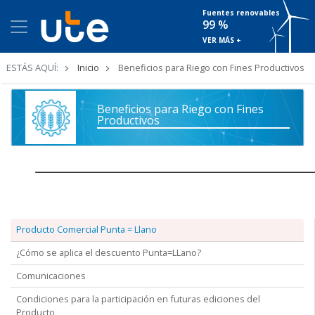
Fuentes renovables
99 %
VER MÁS +
Ruta
ESTÁS AQUÍ:
Inicio
Beneficios para Riego con Fines Productivos
de
navegación
Beneficios para Riego con Fines
Productivos
Producto Comercial Punta = Llano
¿Cómo se aplica el descuento Punta=LLano?
Comunicaciones
Condiciones para la participación en futuras ediciones del
Producto