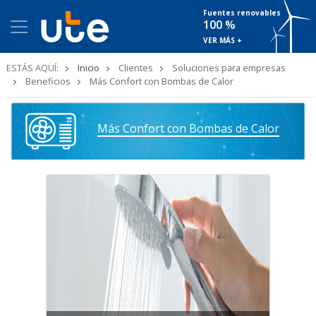
Fuentes renovables
100 %
VER MÁS +
Ruta
ESTÁS AQUÍ:
Inicio
Clientes
Soluciones para empresas
de
Beneficios
Más Confort con Bombas de Calor
navegación
Más Confort con Bombas de Calor