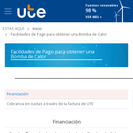
Fuentes renovables
98 %
VER MÁS +
Ruta
ESTÁS AQUÍ:
Inicio
de
Facilidades de Pago para obtener una Bomba de Calor
navegación
Facilidades de Pago para obtener una
Bomba de Calor
Financiación
Cobranza en cuotas a través de la factura de UTE
Financiación