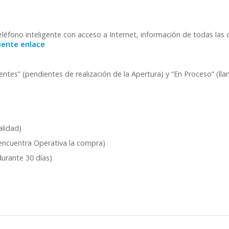
teléfono inteligente con acceso a Internet, información de todas la
iente enlace
entes” (pendientes de realización de la Apertura) y “En Proceso” (l
alidad)
 encuentra Operativa la compra)
durante 30 días)