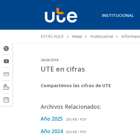
INSTITUCIONAL
Ruta
ESTÁS AQUÍ:
Inicio
Institucional
Informaci
de
navegación
24/04/2018
UTE en cifras
Compartimos las cifras de UTE
Archivos Relacionados:
Año 2025
205 KB / PDF
Año 2024
204 KB / PDF