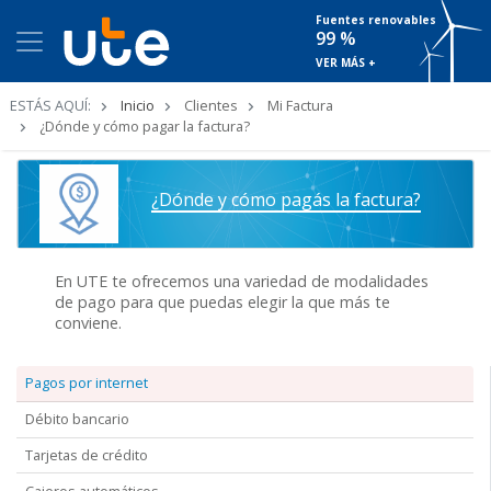
Fuentes renovables
99 %
VER MÁS +
Ruta
ESTÁS AQUÍ:
Inicio
Clientes
Mi Factura
de
¿Dónde y cómo pagar la factura?
navegación
¿Dónde y cómo pagás la factura?
En UTE te ofrecemos una variedad de modalidades
de pago para que puedas elegir la que más te
conviene.
Pagos por internet
Débito bancario
Tarjetas de crédito
Cajeros automáticos