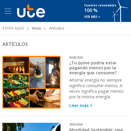
Fuentes renovables
100 %
VER MÁS +
Ruta
ESTÁS AQUÍ:
Inicio
Artículos
de
navegación
ARTÍCULOS
04/08/2026
¿Tu pyme podría estar
pagando menos por la
energía que consume?
Ahorrar energía no siempre
significa consumir menos. A
veces significa pagar menos
por la misma energía.
Leer más +
30/05/2026
Movilidad Sostenible: una