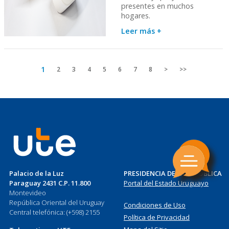
presentes en muchos
hogares.
Leer más +
Página
1
Page
2
Page
3
Page
4
Page
5
Page
6
Page
7
Page
8
Siguiente
>
Última
>>
actual
página
página
Palacio de la Luz
PRESIDENCIA DE LA REPÚBLICA
Paraguay 2431 C.P. 11.800
Portal del Estado Uruguayo
Montevideo
República Oriental del Uruguay
Condiciones de Uso
Central telefónica: (+598) 2155
Política de Privacidad