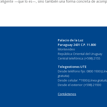
nteligente —que lo es—, sino también una forma concreta de acomp
Palacio de la Luz
Paraguay 2431 C.P. 11.800
Montevideo
República Oriental del Uruguay
Central telefónica: (+598) 2155
Telegestiones UTE
Desde teléfono fijo: 0800 1930 (Lí
gratuita)
Desde celular: *1930 (Línea gratuit
Desde el exterior: (+598) 21930
Contáctenos