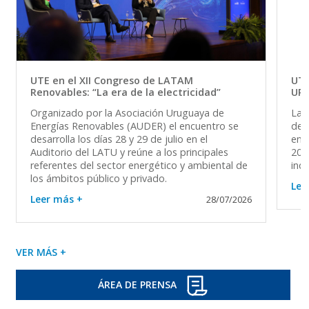
UTE en el XII Congreso de LATAM
UTE
Renovables: “La era de la electricidad”
UR
Organizado por la Asociación Uruguaya de
La 
Energías Renovables (AUDER) el encuentro se
del 
desarrolla los días 28 y 29 de julio en el
en 
Auditorio del LATU y reúne a los principales
202
referentes del sector energético y ambiental de
ind
los ámbitos público y privado.
Lee
Leer más +
28/07/2026
VER MÁS +
ÁREA DE PRENSA