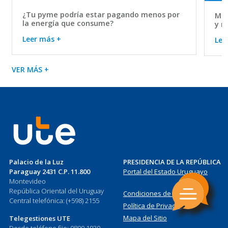
¿Tu pyme podría estar pagando menos por
Mov
la energía que consume?
y r
Leer más +
Lee
VER MÁS +
Palacio de la Luz
PRESIDENCIA DE LA REPÚBLICA
Paraguay 2431 C.P. 11.800
Portal del Estado Uruguayo
Montevideo
República Oriental del Uruguay
Condiciones de Uso
Central telefónica: (+598) 2155
Política de Privacidad
Mapa del Sitio
Telegestiones UTE
Desde teléfono fijo: 0800 1930