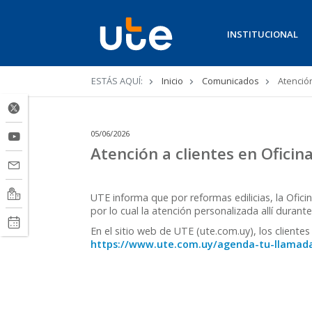
INSTITUCIONAL
Ruta
ESTÁS AQUÍ:
Inicio
Comunicados
Atención
de
navegación
05/06/2026
Atención a clientes en Oficin
UTE informa que por reformas edilicias, la Oficin
por lo cual la atención personalizada allí durant
En el sitio web de UTE (ute.com.uy), los client
https://www.ute.com.uy/agenda-tu-llamad
Junio 05
Comunicación Corporat