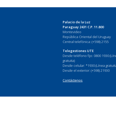
Palacio de la Luz
Paraguay 2431 C.P. 11.800
Montevideo
República Oriental del Uruguay
Central telefónica: (+598) 2155
Telegestiones UTE
Desde teléfono fijo: 0800 1930 (Lí
gratuita)
Desde celular: *1930 (Línea gratuit
Desde el exterior: (+598) 21930
Contáctenos