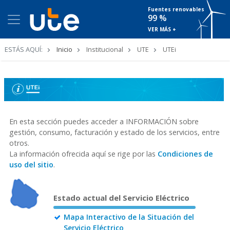
Fuentes renovables
99 %
VER MÁS +
Ruta
ESTÁS AQUÍ:
Inicio
Institucional
UTE
UTEi
de
navegación
En esta sección puedes acceder a INFORMACIÓN sobre
gestión, consumo, facturación y estado de los servicios, entre
otros.
La información ofrecida aquí se rige por las
Condiciones de
uso del sitio
.
Estado actual del Servicio Eléctrico
Mapa Interactivo de la Situación del
Servicio Eléctrico