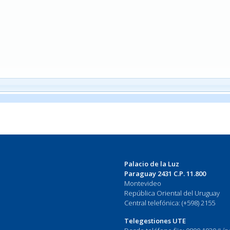
Palacio de la Luz
Paraguay 2431 C.P. 11.800
Montevideo
República Oriental del Uruguay
Central telefónica: (+598) 2155
Telegestiones UTE