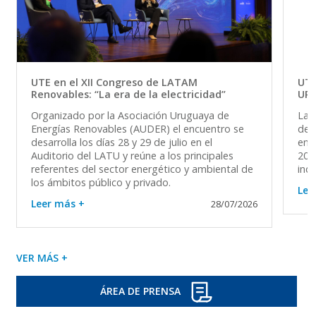
UTE en el XII Congreso de LATAM
UTE
Renovables: “La era de la electricidad”
UR
Organizado por la Asociación Uruguaya de
La 
Energías Renovables (AUDER) el encuentro se
del 
desarrolla los días 28 y 29 de julio en el
en 
Auditorio del LATU y reúne a los principales
202
referentes del sector energético y ambiental de
ind
los ámbitos público y privado.
Lee
Leer más +
28/07/2026
VER MÁS +
ÁREA DE PRENSA