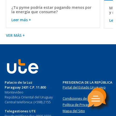
¿Tu pyme podría estar pagando menos por
Mov
la energía que consume?
y r
Leer más +
Lee
VER MÁS +
Palacio de la Luz
PRESIDENCIA DE LA REPÚBLICA
Paraguay 2431 C.P. 11.800
Portal del Estado Uruguayo
Montevideo
República Oriental del Uruguay
Condiciones de Uso
Central telefónica: (+598) 2155
Política de Privacidad
Mapa del Sitio
Telegestiones UTE
Desde teléfono fijo: 0800 1930