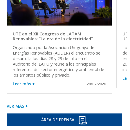
UTE en el XII Congreso de LATAM
UTE
Renovables: “La era de la electricidad”
UR
Organizado por la Asociación Uruguaya de
La 
Energías Renovables (AUDER) el encuentro se
del 
desarrolla los días 28 y 29 de julio en el
en 
Auditorio del LATU y reúne a los principales
202
referentes del sector energético y ambiental de
ind
los ámbitos público y privado.
Lee
Leer más +
28/07/2026
VER MÁS +
ÁREA DE PRENSA