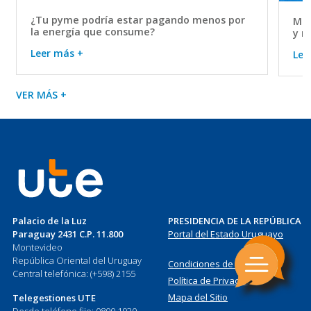
¿Tu pyme podría estar pagando menos por
Mov
la energía que consume?
y r
Leer más +
Lee
VER MÁS +
Palacio de la Luz
PRESIDENCIA DE LA REPÚBLICA
Paraguay 2431 C.P. 11.800
Portal del Estado Uruguayo
Montevideo
República Oriental del Uruguay
Condiciones de Uso
Central telefónica: (+598) 2155
Política de Privacidad
Mapa del Sitio
Telegestiones UTE
Desde teléfono fijo: 0800 1930