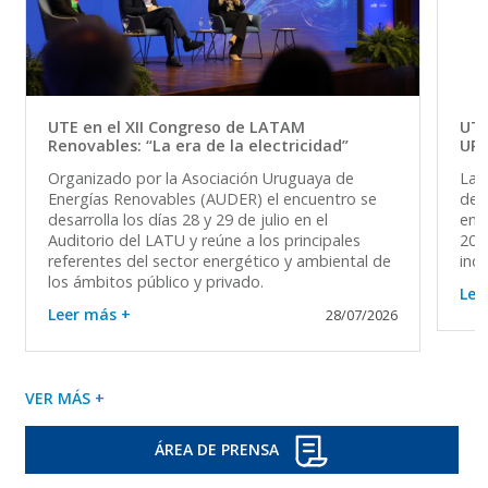
UTE en el XII Congreso de LATAM
UTE
Renovables: “La era de la electricidad”
UR
Organizado por la Asociación Uruguaya de
La 
Energías Renovables (AUDER) el encuentro se
del 
desarrolla los días 28 y 29 de julio en el
en 
Auditorio del LATU y reúne a los principales
202
referentes del sector energético y ambiental de
ind
los ámbitos público y privado.
Lee
Leer más +
28/07/2026
VER MÁS +
ÁREA DE PRENSA