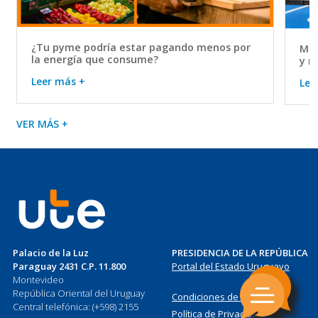
¿Tu pyme podría estar pagando menos por
Mov
la energía que consume?
y r
Leer más +
Lee
VER MÁS +
Palacio de la Luz
PRESIDENCIA DE LA REPÚBLICA
Paraguay 2431 C.P. 11.800
Portal del Estado Uruguayo
Montevideo
República Oriental del Uruguay
Condiciones de Uso
Central telefónica: (+598) 2155
Política de Privacidad