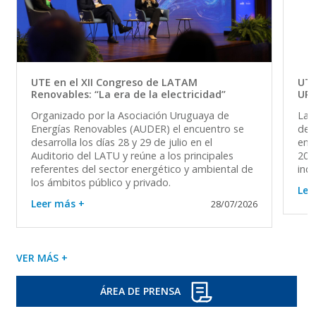
UTE en el XII Congreso de LATAM
UTE
Renovables: “La era de la electricidad”
UR
Organizado por la Asociación Uruguaya de
La 
Energías Renovables (AUDER) el encuentro se
del 
desarrolla los días 28 y 29 de julio en el
en 
Auditorio del LATU y reúne a los principales
202
referentes del sector energético y ambiental de
ind
los ámbitos público y privado.
Lee
Leer más +
28/07/2026
VER MÁS +
ÁREA DE PRENSA