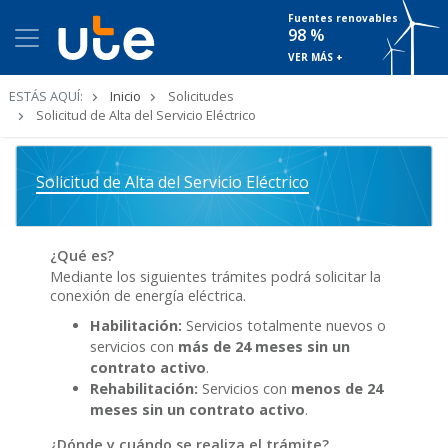
Fuentes renovables
98 %
VER MÁS +
Ruta
ESTÁS AQUÍ:
Inicio
Solicitudes
de
Solicitud de Alta del Servicio Eléctrico
navegación
Solicitud de Alta del Servicio Eléctrico
¿Qué es?
Mediante los siguientes trámites podrá solicitar la
conexión de energía eléctrica.
Habilitación:
Servicios totalmente nuevos o
servicios con
más de 24 meses sin un
contrato activo
.
Rehabilitación:
Servicios con
menos de 24
meses sin un contrato activo
.
¿Dónde y cuándo se realiza el trámite?