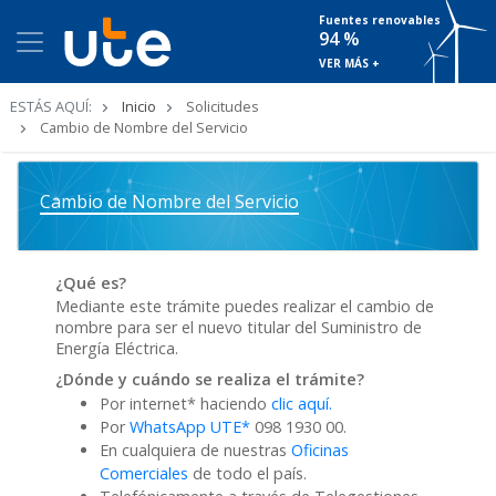
Fuentes renovables
94 %
VER MÁS +
Ruta
ESTÁS AQUÍ:
Inicio
Solicitudes
de
Cambio de Nombre del Servicio
navegación
Cambio de Nombre del Servicio
¿Qué es?
Mediante este trámite puedes realizar el cambio de
nombre para ser el nuevo titular del Suministro de
Energía Eléctrica.
¿Dónde y cuándo se realiza el trámite?
Por internet* haciendo
clic aquí.
Por
WhatsApp UTE*
098 1930 00.
En cualquiera de nuestras
Oficinas
Comerciales
de todo el país.