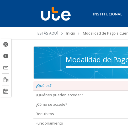
INSTITUCIONAL
Ruta
ESTÁS AQUÍ:
Inicio
Modalidad de Pago a Cuen
de
navegación
Modalidad de Pag
¿Qué es?
¿Quiénes pueden acceder?
¿Cómo se accede?
Requisitos
Funcionamiento