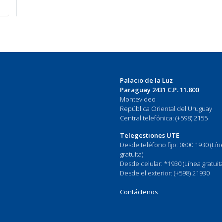
Palacio de la Luz
Paraguay 2431 C.P. 11.800
Montevideo
República Oriental del Uruguay
Central telefónica: (+598) 2155
Telegestiones UTE
Desde teléfono fijo: 0800 1930 (Lí
gratuita)
Desde celular: *1930 (Línea gratuit
Desde el exterior: (+598) 21930
Contáctenos