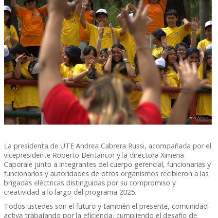
La presidenta de UTE Andrea Cabrera Russi, acompañada por el
vicepresidente Roberto Bentancor y la directora Ximena
Caporale junto a integrantes del cuerpo gerencial, funcionarias y
funcionarios y autoridades de otros organismos recibieron a las
brigadas eléctricas distinguidas por su compromiso y
creatividad a lo largo del programa 2025.
Todos ustedes son el futuro y también el presente, comunidad
activa trabajando por la eficiencia, cumpliendo el desafío de