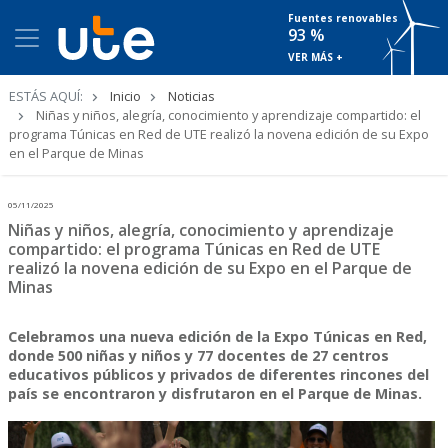
Fuentes renovables
93 %
VER MÁS +
Ruta
ESTÁS AQUÍ:
Inicio
Noticias
de
Niñas y niños, alegría, conocimiento y aprendizaje compartido: el
navegación
programa Túnicas en Red de UTE realizó la novena edición de su Expo
en el Parque de Minas
05/11/2025
Niñas y niños, alegría, conocimiento y aprendizaje
compartido: el programa Túnicas en Red de UTE
realizó la novena edición de su Expo en el Parque de
Minas
Celebramos una nueva edición de la Expo Túnicas en Red,
donde 500 niñas y niños y 77 docentes de 27 centros
educativos públicos y privados de diferentes rincones del
país se encontraron y disfrutaron en el Parque de Minas.