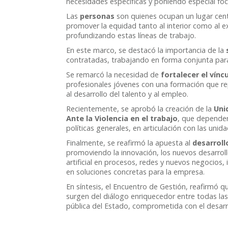
necesidades específicas y poniendo especial f
Las
personas
son quienes ocupan un lugar centr
promover la equidad tanto al interior como al ex
profundizando estas líneas de trabajo.
En este marco, se destacó la importancia de la
contratadas, trabajando en forma conjunta para 
Se remarcó la necesidad de
fortalecer el vínc
profesionales jóvenes con una formación que r
al desarrollo del talento y al empleo.
Recientemente, se aprobó la creación de la
Uni
Ante la Violencia en el trabajo
, que dependerá
políticas generales, en articulación con las uni
Finalmente, se reafirmó la apuesta al
desarroll
promoviendo la innovación, los nuevos desarrollo
artificial en procesos, redes y nuevos negocios
en soluciones concretas para la empresa.
En síntesis, el Encuentro de Gestión, reafirmó 
surgen del diálogo enriquecedor entre todas la
pública del Estado, comprometida con el desarrol