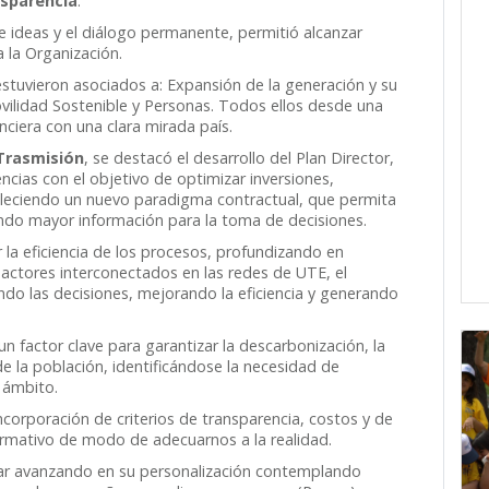
nsparencia
.
e ideas y el diálogo permanente, permitió alcanzar
 la Organización.
stuvieron asociados a: Expansión de la generación y su
ovilidad Sostenible y Personas. Todos ellos desde una
nciera con una clara mirada país.
 Trasmisión
, se destacó el desarrollo del Plan Director,
ncias con el objetivo de optimizar inversiones,
bleciendo un nuevo paradigma contractual, que permita
ndo mayor información para la toma de decisiones.
r la eficiencia de los procesos, profundizando en
 actores interconectados en las redes de UTE, el
ando las decisiones, mejorando la eficiencia y generando
n factor clave para garantizar la descarbonización, la
de la población, identificándose la necesidad de
 ámbito.
incorporación de criterios de transparencia, costos y de
normativo de modo de adecuarnos a la realidad.
uar avanzando en su personalización contemplando