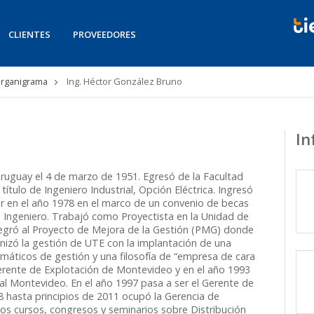
CLIENTES
PROVEEDORES
rganigrama
Ing. Héctor González Bruno
In
ruguay el 4 de marzo de 1951. Egresó de la Facultad
título de Ingeniero Industrial, Opción Eléctrica. Ingresó
ior en el año 1978 en el marco de un convenio de becas
 Ingeniero. Trabajó como Proyectista en la Unidad de
ntegró al Proyecto de Mejora de la Gestión (PMG) donde
nizó la gestión de UTE con la implantación de una
rmáticos de gestión y una filosofía de “empresa de cara
 Gerente de Explotación de Montevideo y en el año 1993
ial Montevideo. En el año 1997 pasa a ser el Gerente de
8 hasta principios de 2011 ocupó la Gerencia de
os cursos, congresos y seminarios sobre Distribución