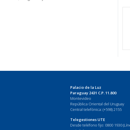
Palacio de la Luz
Paraguay 2431 C.P. 11.800
Montevideo
República Oriental del Uruguay
Central telefónica: (+598) 2155
Telegestiones UTE
Desde teléfono fijo: 0800 1930 (Lí