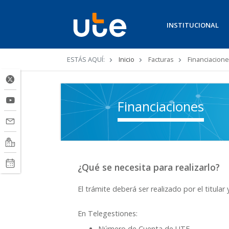
INSTITUCIONAL
Ruta
ESTÁS AQUÍ:
Inicio
Facturas
Financiacion
de
navegación
Financiaciones
¿Qué se necesita para realizarlo?
El trámite deberá ser realizado por el titula
En Telegestiones:
Número de Cuenta de UTE.