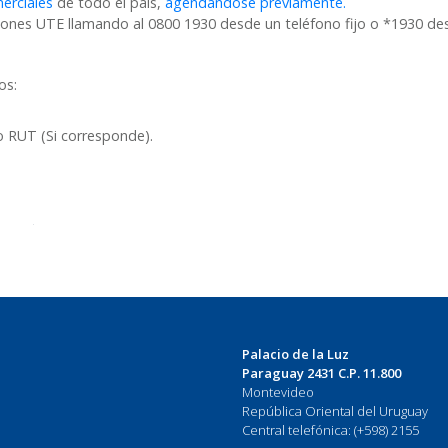
erciales
de todo el país,
agendándose previamente.
ones UTE llamando al 0800 1930 desde un teléfono fijo o *1930 des
tos:
RUT (Si corresponde).
Palacio de la Luz
Paraguay 2431 C.P. 11.800
Montevideo
República Oriental del Uruguay
Central telefónica: (+598) 2155