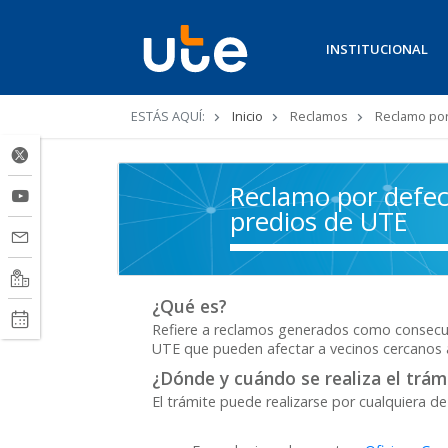
INSTITUCIONAL
Ruta
ESTÁS AQUÍ:
Inicio
Reclamos
Reclamo por 
de
navegación
Reclamo por defect
predios de UTE
¿Qué es?
Refiere a reclamos generados como consecuen
UTE que pueden afectar a vecinos cercanos a
¿Dónde y cuándo se realiza el trám
El trámite puede realizarse por cualquiera de 