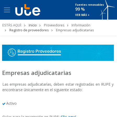
Fuentes renovables
99 %
VER MÁS +
Ruta
ESTÁS AQUÍ:
Inicio
Proveedores
Información
de
Registro de proveedores
Empresas adjudicatarias
navegación
Empresas adjudicatarias
Las empresas adjudicatarias, deben estar registradas en RUPE y
encontrarse únicamente en el siguiente estado:
Activo
Guías para la inscripción en RUPE:
Clic aquí