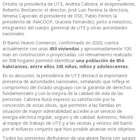
Ortuño; la presidenta de UTE, Andrea Cabrera; el vicepresidente,
Roberto Bentancor; el director, José Luis Pereira; la directora,
Ximena Caporale; el presidente de OSE, Pablo Ferreri; la
presidenta de INACOOP, Graciela Fernández; junto a ministros,
integrantes del cuerpo gerencial de UTE y otras autoridades
nacionales.
El Barrio Nuevo Comienzo, conformado en 2020, cuenta
actualmente con unas
450 viviendas
y aproximadamente 100
más en construcción o proyectadas. Un relevamiento realizado
en 308 hogares permitió identificar
una población de 854
habitantes, entre ellos 335 niñas, niños y adolescentes.
En su alocución, la presidenta de UTE destacó la importante
presencia de autoridades nacionales, señalando que refleja el
compromiso del Estado uruguayo con la garantía de derechos
fundamentales y con la mejora de la calidad de vida de las
personas. Cabrera Russi expresó su satisfacción por la
concreción de estas obras, que permiten a las familias en
situación de mayor vulnerabilidad acceder a un servicio de
energía eléctrica regular, seguro y de calidad. Asimismo, felicitó
al equipo de trabajo de UTE y a las vecinas y vecinos del barrio
por el esfuerzo conjunto que hizo posible alcanzar este objetivo.
Todos los presentes disfrutaron de una alegre fiesta con juegos