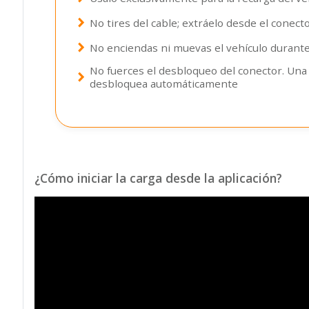
chevron_right
No tires del cable; extráelo desde el conecto
chevron_right
No enciendas ni muevas el vehículo durante 
No fuerces el desbloqueo del conector. Una v
chevron_right
desbloquea automáticamente
¿Cómo iniciar la carga desde la aplicación?