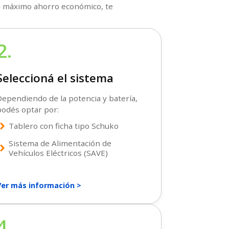
 el máximo ahorro económico, te
2.
Seleccioná el sistema
ependiendo de la potencia y batería,
podés optar por:
ron_right
Tablero con ficha tipo Schuko
Sistema de Alimentación de
ron_right
Vehículos Eléctricos (SAVE)
Ver más información >
4.