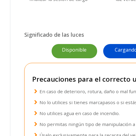
Significado de las luces
Disponible
Cargand
Precauciones para el correcto 
chevron_right
En caso de deterioro, rotura, daño o mal fun
chevron_right
No lo utilices si tienes marcapasos o si est
chevron_right
No utilices agua en caso de incendio.
chevron_right
No permitas ningún tipo de manipulación a 
chevron_right
Úsalo exclusivamente para la recarga del veh