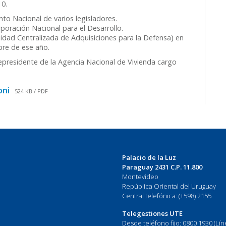
10.
nto Nacional de varios legisladores.
poración Nacional para el Desarrollo.
idad Centralizada de Adquisiciones para la Defensa) en
bre de ese año.
presidente de la Agencia Nacional de Vivienda cargo
.
oni
524 KB / PDF
Palacio de la Luz
Paraguay 2431 C.P. 11.800
Montevideo
República Oriental del Uruguay
Central telefónica: (+598) 2155
Telegestiones UTE
Desde teléfono fijo: 0800 1930 (Lí