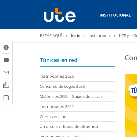
INSTITUCIONAL
Ruta
ESTÁS AQUÍ:
Inicio
Institucional
UTE y la 
de
navegación
Con
Túnicas en red
Inscripciones 2026
Concurso de Logos 2026
Materiales 2025 - Guías educativas
Inscripciones 2025
Cursos en linea
Un círculo virtuoso de eficiencia
¡Aprendemos jugando!