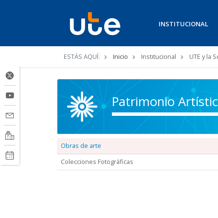
INSTITUCIONAL
Ruta
ESTÁS AQUÍ:
Inicio
Institucional
UTE y la 
de
navegación
Patrimonio Artísti
Obras de arte
Colecciones Fotográficas