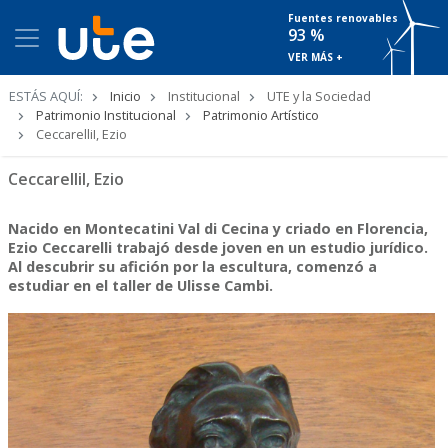
Fuentes renovables
93 %
VER MÁS +
Ruta
ESTÁS AQUÍ:
Inicio
Institucional
UTE y la Sociedad
de
Patrimonio Institucional
Patrimonio Artístico
navegación
CeccarelliI, Ezio
CeccarelliI, Ezio
Nacido en Montecatini Val di Cecina y criado en Florencia,
Ezio Ceccarelli trabajó desde joven en un estudio jurídico.
Al descubrir su afición por la escultura, comenzó a
estudiar en el taller de Ulisse Cambi.