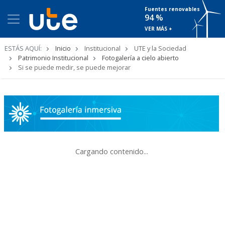
Fuentes renovables
94 %
VER MÁS +
Ruta
ESTÁS AQUÍ:
Inicio
Institucional
UTE y la Sociedad
de
Patrimonio Institucional
Fotogalería a cielo abierto
navegación
Si se puede medir, se puede mejorar
Cargando contenido...