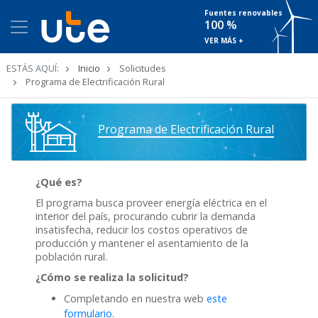
Fuentes renovables
100 %
VER MÁS +
Ruta
ESTÁS AQUÍ:
Inicio
Solicitudes
de
Programa de Electrificación Rural
navegación
Programa de Electrificación Rural
¿Qué es?
El programa busca proveer energía eléctrica en el
interior del país, procurando cubrir la demanda
insatisfecha, reducir los costos operativos de
producción y mantener el asentamiento de la
población rural.
¿Cómo se realiza la solicitud?
Completando en nuestra web
este
formulario.