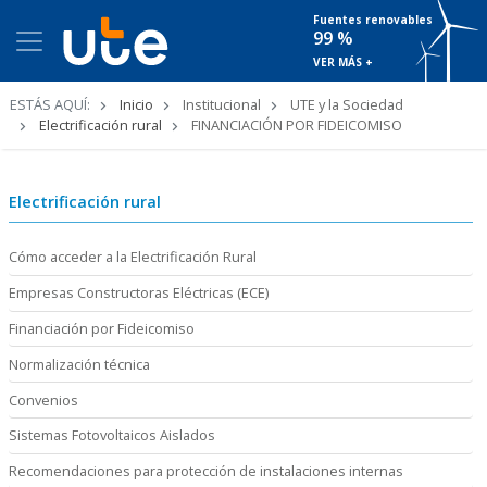
Fuentes renovables
99 %
VER MÁS +
Ruta
ESTÁS AQUÍ:
Inicio
Institucional
UTE y la Sociedad
de
Electrificación rural
FINANCIACIÓN POR FIDEICOMISO
navegación
Electrificación rural
Cómo acceder a la Electrificación Rural
Empresas Constructoras Eléctricas (ECE)
Financiación por Fideicomiso
Normalización técnica
Convenios
Sistemas Fotovoltaicos Aislados
Recomendaciones para protección de instalaciones internas