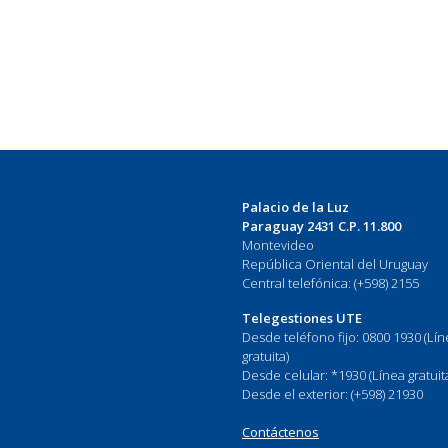
Palacio de la Luz
Paraguay 2431 C.P. 11.800
Montevideo
República Oriental del Uruguay
Central telefónica: (+598) 2155
Telegestiones UTE
Desde teléfono fijo: 0800 1930 (Lí
gratuita)
Desde celular: *1930 (Línea gratuit
Desde el exterior: (+598) 21930
Contáctenos