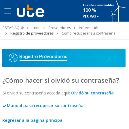
Fuentes renovables
100 %
VER MÁS +
Ruta
ESTÁS AQUÍ:
Inicio
Proveedores
Información
de
Registro de proveedores
Cómo recuperar su contraseña
navegación
¿Cómo hacer si olvidó su contraseña?
Si olvidó su contraseña acceda aquí:
Olvidó su contraseña
Manual para recuperar su contraseña
Regresar a la página principal