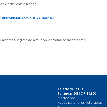
r a la siguiente dirección:
aDzDP2ddKAlzLYbqsI6UUVY5KaD1h.1
eviamente al ingreso de la reunión, de forma de saber sobre su
Palacio de la Luz
Paraguay 2431 C.P. 11.800
Montevideo
República Oriental del Uruguay