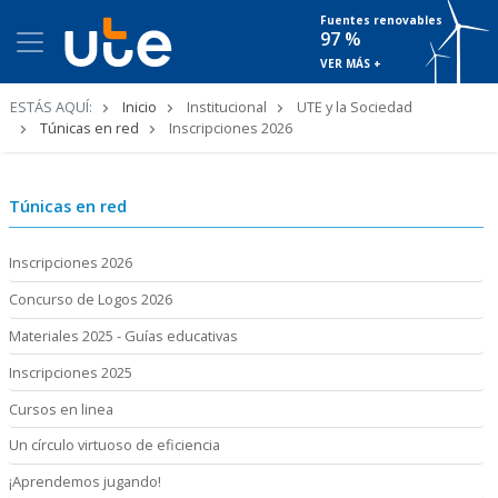
Fuentes renovables
97 %
VER MÁS +
Ruta
ESTÁS AQUÍ:
Inicio
Institucional
UTE y la Sociedad
de
Túnicas en red
Inscripciones 2026
navegación
Túnicas en red
Inscripciones 2026
Concurso de Logos 2026
Materiales 2025 - Guías educativas
Inscripciones 2025
Cursos en linea
Un círculo virtuoso de eficiencia
¡Aprendemos jugando!