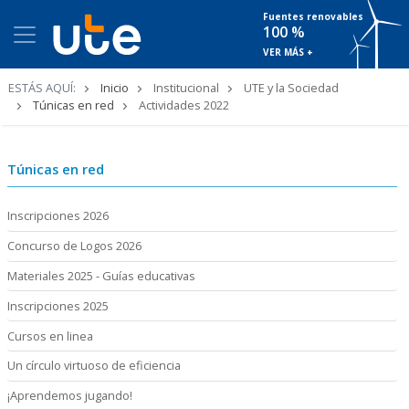
Fuentes renovables
100 %
VER MÁS +
Ruta
ESTÁS AQUÍ:
Inicio
Institucional
UTE y la Sociedad
de
Túnicas en red
Actividades 2022
navegación
Túnicas en red
Inscripciones 2026
Concurso de Logos 2026
Materiales 2025 - Guías educativas
Inscripciones 2025
Cursos en linea
Un círculo virtuoso de eficiencia
¡Aprendemos jugando!