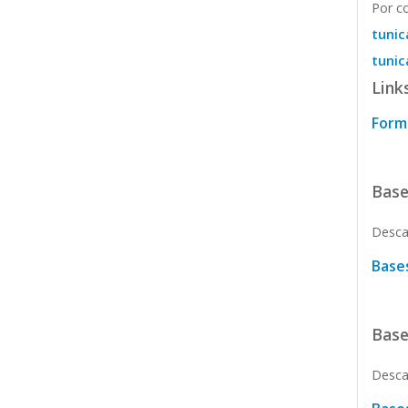
Por c
tuni
tuni
Link
Formu
Base
Descar
Bases
Base
Descar