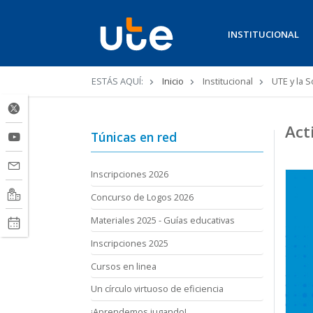
INSTITUCIONAL
Ruta
ESTÁS AQUÍ:
Inicio
Institucional
UTE y la 
de
navegación
Act
Túnicas en red
Inscripciones 2026
Concurso de Logos 2026
Materiales 2025 - Guías educativas
Inscripciones 2025
Cursos en linea
Un círculo virtuoso de eficiencia
¡Aprendemos jugando!