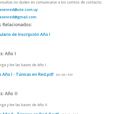
onsultas no duden en comunicarse a los correos de contacto:
casenred@ute.com.uy
casenred@gmail.com
s Relacionados:
lario de Inscripción Año I
s: Año I
ga y lee las bases de Año I
 Año I - Túnicas en Red.pdf
861 KB / PDF
s: Año II
ga y lee las bases de Año II