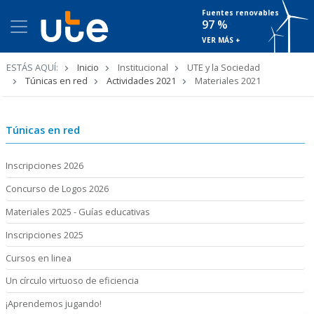
Fuentes renovables
97 %
VER MÁS +
Ruta
ESTÁS AQUÍ:
Inicio
Institucional
UTE y la Sociedad
de
Túnicas en red
Actividades 2021
Materiales 2021
navegación
Túnicas en red
Inscripciones 2026
Concurso de Logos 2026
Materiales 2025 - Guías educativas
Inscripciones 2025
Cursos en linea
Un círculo virtuoso de eficiencia
¡Aprendemos jugando!